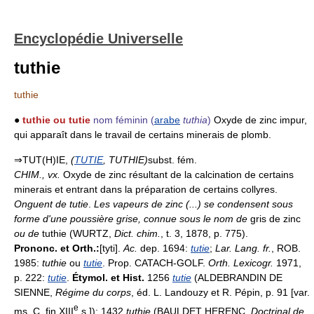
Encyclopédie Universelle
tuthie
tuthie
●
tuthie ou tutie
nom féminin
(
arabe
tuthia
)
Oxyde de zinc impur,
qui apparaît dans le travail de certains minerais de plomb.
⇒TUT(H)IE,
(
TUTIE
, TUTHIE)
subst. fém.
CHIM.
,
vx.
Oxyde de zinc résultant de la calcination de certains
minerais et entrant dans la préparation de certains collyres.
Onguent de tutie
.
Les vapeurs de zinc (...) se condensent sous
forme d'une poussière grise, connue sous le nom de
gris de zinc
ou de
tuthie (WURTZ,
Dict. chim.
, t. 3, 1878, p. 775).
Prononc. et Orth.:
[tyti].
Ac.
dep. 1694:
tutie
;
Lar. Lang. fr.
, ROB.
1985:
tuthie
ou
tutie
. Prop. CATACH-GOLF.
Orth. Lexicogr.
1971,
p. 222:
tutie
.
Étymol. et Hist.
1256
tutie
(ALDEBRANDIN DE
SIENNE,
Régime du corps
, éd. L. Landouzy et R. Pépin, p. 91 [var.
e
ms. C, fin XIII
s.]); 1432
tuthie
(BAULDET HERENC,
Doctrinal de