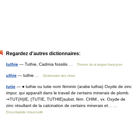
Regardez d'autres dictionnaires:
tuthie
— Tuthie, Cadmia fossilis …
Thresor de la langue françoyse
uthie
— tuthie …
Dictionnaire des rimes
tutie
— ● tuthie ou tutie nom féminin (arabe tuthia) Oxyde de zinc
impur, qui apparaît dans le travail de certains minerais de plomb.
⇒TUT(H)IE, (TUTIE, TUTHIE)subst. fém. CHIM., vx. Oxyde de
zinc résultant de la calcination de certains minerais et… …
Encyclopédie Universelle