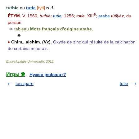
tuthie
ou
tutie
[tyti]
n. f.
e
ÉTYM.
V. 1560,
tuthie;
tutie
,
1256;
totie,
XIII
;
arabe
tūtǐyāz,
du
persan.
➪
tableau
Mots français d'origine arabe.
❖
♦
Chim., alchim.
(Vx).
Oxyde de zinc qui résulte de la calcination
de certains minerais.
Encyclopédie Universelle
.
2012
.
Игры ⚽
Нужен реферат?
tussipare
tutie